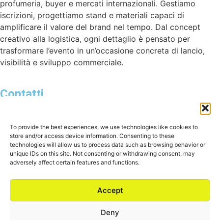
profumeria, buyer e mercati internazionali. Gestiamo
iscrizioni, progettiamo stand e materiali capaci di
amplificare il valore del brand nel tempo. Dal concept
creativo alla logistica, ogni dettaglio è pensato per
trasformare l’evento in un’occasione concreta di lancio,
visibilità e sviluppo commerciale.
Contatti
Raccontaci il tuo progetto, capiremo insieme se siamo il
partner giusto.
To provide the best experiences, we use technologies like cookies to
store and/or access device information. Consenting to these
BOLD SHOWROOM
– Bastioni di Porta Nuova 21, Spaces
technologies will allow us to process data such as browsing behavior or
Porta Nuova, 20121 Milano
unique IDs on this site. Not consenting or withdrawing consent, may
adversely affect certain features and functions.
BOLD PRODUCTION
– Via delle Valli 11, 24040 Suisio (BG)
BOLD OFFICE
– Via Fratelli Ugoni 36 – Palazzo Skyline 18,
Accept
25126 Brescia (BS)
Deny
BOLD
è un marchio
UN1T srl Unipersonale
PIVA